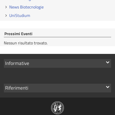
News Biotecnologie
UniStudium
Prossimi Eventi
Nessun risultato trovato.
Mostra
Informative
i
link
Mostra
Riferimenti
i
link