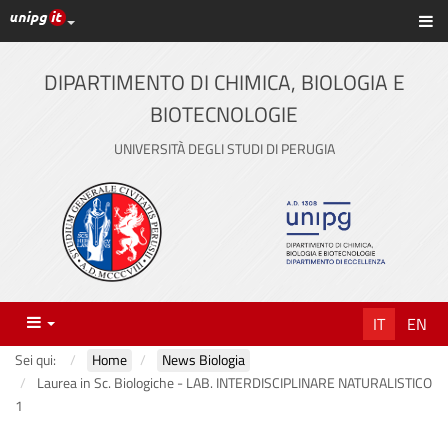
Link ai principali servizi web di Ateneo
Sc
Vai
al
contenuto
DIPARTIMENTO DI CHIMICA, BIOLOGIA E
principale
BIOTECNOLOGIE
UNIVERSITÀ DEGLI STUDI DI PERUGIA
Menu
IT
EN
Sei qui:
Home
News Biologia
Laurea in Sc. Biologiche - LAB. INTERDISCIPLINARE NATURALISTICO
1