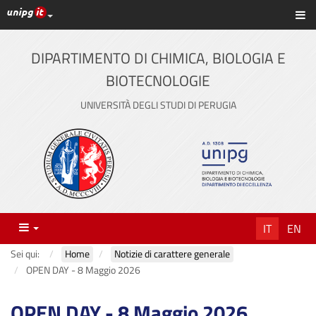
Link ai principali servizi web di Ateneo
Sc
Vai
al
contenuto
DIPARTIMENTO DI CHIMICA, BIOLOGIA E
principale
BIOTECNOLOGIE
UNIVERSITÀ DEGLI STUDI DI PERUGIA
Menu
IT
EN
Sei qui:
Home
Notizie di carattere generale
OPEN DAY - 8 Maggio 2026
OPEN DAY - 8 Maggio 2026