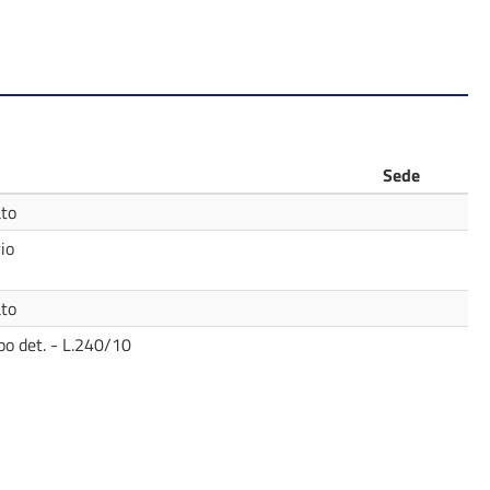
Sede
ato
io
ato
po det. - L.240/10