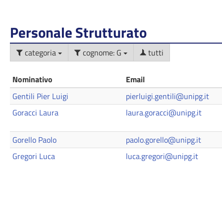
Personale Strutturato
categoria
cognome: G
tutti
Nominativo
Email
Gentili Pier Luigi
pierluigi.gentili@unipg.it
Goracci Laura
laura.goracci@unipg.it
Gorello Paolo
paolo.gorello@unipg.it
Gregori Luca
luca.gregori@unipg.it