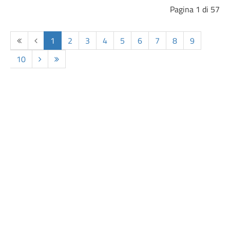
Pagina 1 di 57
Inizio
Indietro
1
2
3
4
5
6
7
8
9
10