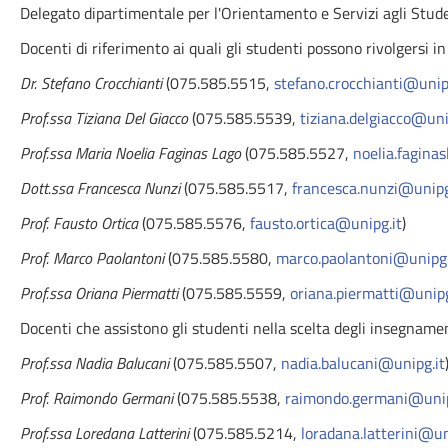
Delegato dipartimentale per l'Orientamento e Servizi agli Stud
Docenti di riferimento ai quali gli studenti possono rivolgersi 
Dr. Stefano Crocchianti
(075.585.5515,
stefano.crocchianti@unip
Prof.ssa Tiziana Del Giacco
(075.585.5539,
tiziana.delgiacco@uni
Prof.ssa Maria Noelia Faginas Lago
(075.585.5527,
noelia.fagina
Dott.ssa Francesca Nunzi
(075.585.5517,
francesca.nunzi@unipg
Prof. Fausto Ortica
(075.585.5576,
fausto.ortica@unipg.it
)
Prof. Marco Paolantoni
(075.585.5580,
marco.paolantoni@unipg.
Prof.ssa Oriana Piermatti
(075.585.5559,
oriana.piermatti@unipg
Docenti che assistono gli studenti nella scelta degli insegname
Prof.ssa Nadia Balucani
(075.585.5507,
nadia.balucani@unipg.it
Prof. Raimondo Germani
(075.585.5538,
raimondo.germani@unip
Prof.ssa Loredana Latterini
(075.585.5214,
loradana.latterini@un