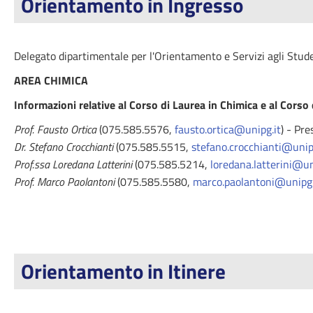
Orientamento in Ingresso
Delegato dipartimentale per l'Orientamento e Servizi agli Stud
AREA CHIMICA
Informazioni relative al Corso di Laurea in Chimica e al Corso
Prof. Fausto Ortica
(075.585.5576,
fausto.ortica@unipg.it
) - Pre
Dr. Stefano Crocchianti
(075.585.5515,
stefano.crocchianti@unip
Prof.ssa Loredana Latterini
(075.585.5214,
loredana.latterini@un
Prof. Marco Paolantoni
(075.585.5580,
marco.paolantoni@unipg.
Orientamento in Itinere