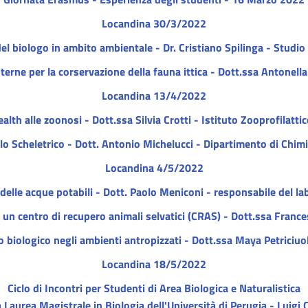
Locandina 30/3/2022
del biologo in ambito ambientale - Dr. Cristiano Spilinga - Studio
 interne per la corservazione della fauna ittica - Dott.ssa Antone
Locandina 13/4/2022
alth alle zoonosi - Dott.ssa Silvia Crotti - Istituto Zooprofilatt
olo Scheletrico - Dott. Antonio Michelucci - Dipartimento di Chim
Locandina 4/5/2022
a delle acque potabili - Dott. Paolo Meniconi - responsabile de
in un centro di recupero animali selvatici (CRAS) - Dott.ssa Fran
io biologico negli ambienti antropizzati - Dott.ssa Maya Petriciu
Locandina 18/5/2022
Ciclo di Incontri per Studenti di Area Biologica e Naturalistica
 Laurea Magistrale in Biologia dell'Università di Perugia - Luig