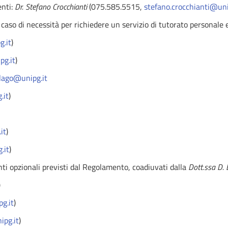
enti:
Dr. Stefano Crocchianti
(075.585.5515,
stefano.crocchianti@uni
in caso di necessità per richiedere un servizio di tutorato personale
g.it
)
pg.it
)
slago@unipg.it
.it
)
it
)
.it
)
nti opzionali previsti dal Regolamento, coadiuvati dalla
Dott.ssa D. 
)
g.it
)
ipg.it
)