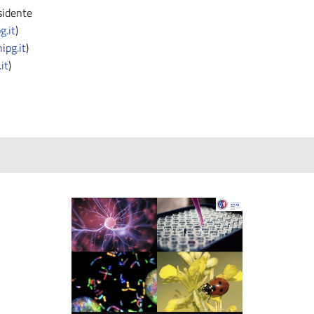
sidente
g.it
)
ipg.it
)
it
)