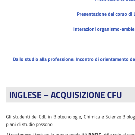
Presentazione del corso di 
Interazioni organismo-ambiente
Dallo studio alla professione: Incontro di orientamento deg
INGLESE – ACQUISIZIONE CFU
Gli studenti dei CdL in Biotecnologie, Chimica e Scienze Biol
piani di studio possono:
1) sostenere i test nella nuova modalità
BASIC
utile solo al co