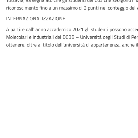
Tuttavia, va segnalato che gli studenti del CdS che svolgono il 
riconoscimento fino a un massimo di 2 punti nel conteggio del v
INTERNAZIONALIZZAZIONE
A partire dall’ anno accademico 2021 gli studenti possono acceder
Molecolari e Industriali del DCBB – Università degli Studi di Per
ottenere, oltre al titolo dell'università di appartenenza, anche i