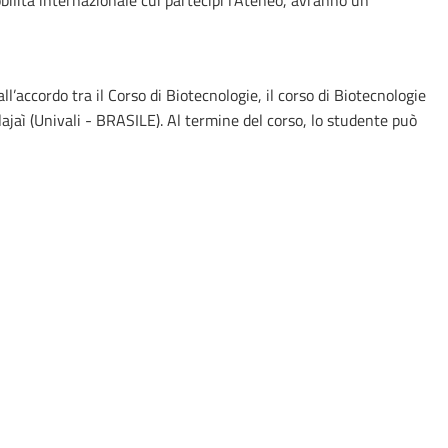
bilità internazionale cui partecipi l'Ateneo, avranno un
l’accordo tra il Corso di Biotecnologie, il corso di Biotecnologie
Ilajaì (Univali - BRASILE). Al termine del corso, lo studente può