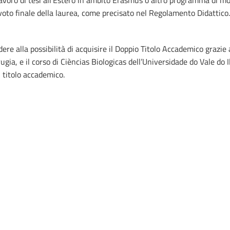
lavoro di tesi all'Estero in ambito Erasmus o altro programma di mo
oto finale della laurea, come precisato nel Regolamento Didattico.
e alla possibilità di acquisire il Doppio Titolo Accademico grazie al
ugia, e il corso di Cièncias Biologicas dell’Universidade do Vale do 
l titolo accademico.