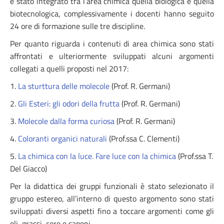
è stato integrato tra l’area chimica quella biologica e quella
biotecnologica, complessivamente i docenti hanno seguito
24 ore di formazione sulle tre discipline.
Per quanto riguarda i contenuti di area chimica sono stati
affrontati e ulteriormente sviluppati alcuni argomenti
collegati a quelli proposti nel 2017:
1.
La sturttura delle molecole
(Prof. R. Germani)
2.
Gli Esteri: gli odori della frutta
(Prof. R. Germani)
3.
Molecole dalla forma curiosa
(Prof. R. Germani)
4.
Coloranti organici naturali
(Prof.ssa C. Clementi)
5.
La chimica con la luce. Fare luce con la chimica
(Prof.ssa T.
Del Giacco)
Per la didattica dei gruppi funzionali è stato selezionato il
gruppo estereo, all’interno di questo argomento sono stati
sviluppati diversi aspetti fino a toccare argomenti come gli
oli, grassi, cere e saponi.