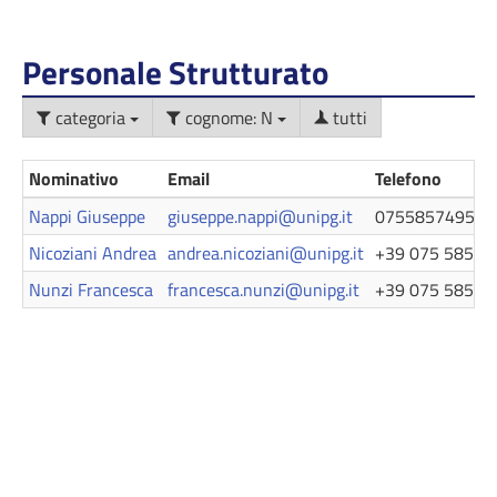
Personale Strutturato
categoria
cognome: N
tutti
Nominativo
Email
Telefono
Nappi Giuseppe
giuseppe.nappi@unipg.it
0755857495
Nicoziani Andrea
andrea.nicoziani@unipg.it
+39 075 585 5
Nunzi Francesca
francesca.nunzi@unipg.it
+39 075 585 5