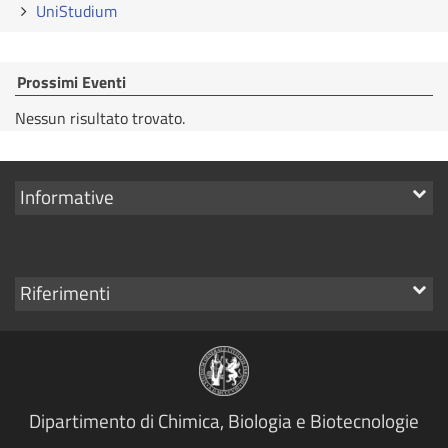
UniStudium
Prossimi Eventi
Nessun risultato trovato.
Mostra
Informative
i
link
Mostra
Riferimenti
i
link
Dipartimento di Chimica, Biologia e Biotecnologie