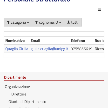
Azio
categoria
cognome: Q
tutti
Nominativo
Email
Telefono
Ruolo
Quaglia Giulia
giulia.quaglia@unipg.it
0755855619
Ricerca
Dipartimento
Organizzazione
Il Direttore
Giunta di Dipartimento