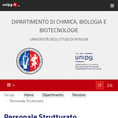
Link ai principali servizi web di Ateneo
Sc
Vai
al
contenuto
DIPARTIMENTO DI CHIMICA, BIOLOGIA E
principale
BIOTECNOLOGIE
UNIVERSITÀ DEGLI STUDI DI PERUGIA
Menu
IT
EN
Sei qui:
Home
Dipartimento
Persone
Personale Strutturato
Personale Strutturato