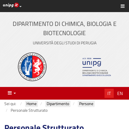
Link ai principali servizi web di Ateneo
Sc
Vai
al
contenuto
DIPARTIMENTO DI CHIMICA, BIOLOGIA E
principale
BIOTECNOLOGIE
UNIVERSITÀ DEGLI STUDI DI PERUGIA
Menu
IT
EN
Sei qui:
Home
Dipartimento
Persone
Personale Strutturato
Personale Strutturato