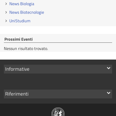
News Biologia
News Biotecnologie
UniStudium
Prossimi Eventi
Nessun risultato trovato.
Mostra
Informative
i
link
Mostra
Riferimenti
i
link