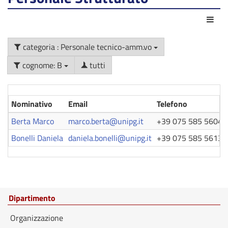
Azio
categoria : Personale tecnico-amm.vo
cognome: B
tutti
Nominativo
Email
Telefono
Berta Marco
marco.berta@unipg.it
+39 075 585 5604
Bonelli Daniela
daniela.bonelli@unipg.it
+39 075 585 5613
Dipartimento
Organizzazione