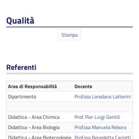
Qualità
Stampa
Referenti
Area di Responsabilità
Docente
Te
Dipartimento
Prof.ssa Loredana Latterini
+
Didattica - Area Chimica
Prof. Pier Luigi Gentili
+3
Didattica - Area Biologia
Prof.ssa Manuela Rebora
+
Didattica - Area Biotecnologie
Prof.ssa Benedetta Carlotti
+3