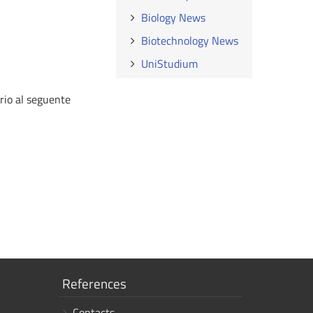
Biology News
Biotechnology News
UniStudium
ario al seguente
Show
References
links
Contacts