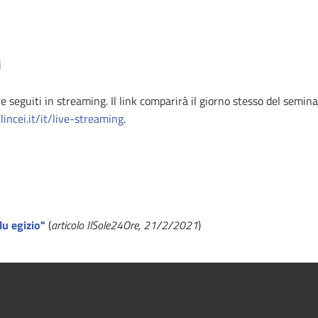
i
e seguiti in streaming. Il link comparirà il giorno stesso del semin
incei.it/it/live-streaming
.
lu egizio"
(
articolo IlSole24Ore, 21/2/2021
)