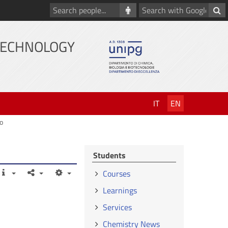
Search
Search
people
with
Google
TECHNOLOGY
IT
EN
to
Students
Courses
Learnings
Services
Chemistry News