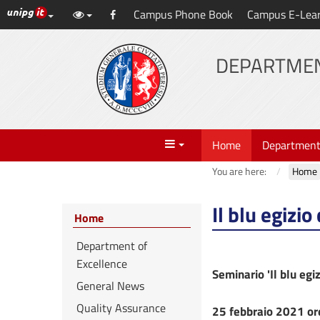
UniPG top links
Campus Phone Book
Campus E-Lea
Skip
Facebook
to
content
DEPARTMEN
Menu
Home
Departmen
You are here:
Home
Il blu egizi
Home
Department of
Excellence
Seminario 'Il blu egi
General News
Quality Assurance
25 febbraio 2021 or