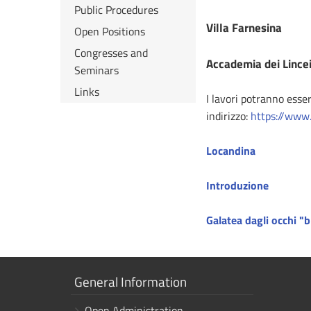
Public Procedures
Villa Farnesina
Open Positions
Congresses and
Accademia dei Lince
Seminars
Links
I lavori potranno esser
indirizzo:
https://www.l
Locandina
Introduzione
Galatea dagli occhi "b
Show
General Information
links
Open Administration