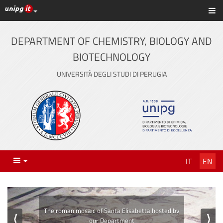
UniPG top links
Sh
Skip
to
content
DEPARTMENT OF CHEMISTRY, BIOLOGY AND
BIOTECHNOLOGY
UNIVERSITÀ DEGLI STUDI DI PERUGIA
Menu
IT
EN
⟨
⟩
The laboratories of our Department