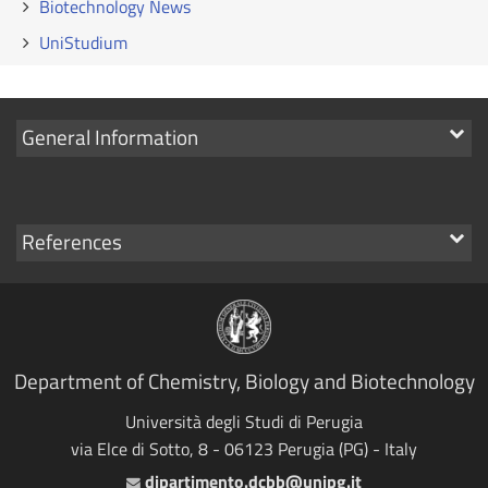
Biotechnology News
UniStudium
Show
General Information
links
Show
References
links
Department of Chemistry, Biology and Biotechnology
Università degli Studi di Perugia
via Elce di Sotto, 8 - 06123 Perugia (PG) - Italy
dipartimento.dcbb@unipg.it
Email