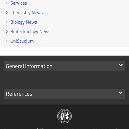
Services
Chemistry News
Biology News
Biotechnology News
UniStudium
Show
General Information
links
Show
References
links