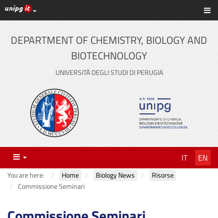
UniPG top links
Sh
Skip
to
content
DEPARTMENT OF CHEMISTRY, BIOLOGY AND
BIOTECHNOLOGY
UNIVERSITÀ DEGLI STUDI DI PERUGIA
Menu
IT
EN
You are here:
Home
Biology News
Risorse
Commissione Seminari
Commissione Seminari