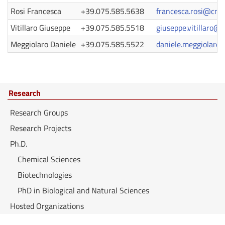
Rosi Francesca
+39.075.585.5638
francesca.rosi@cnr.i
Vitillaro Giuseppe
+39.075.585.5518
giuseppe.vitillaro@c
Meggiolaro Daniele
+39.075.585.5522
daniele.meggiolaro@
Research
Research Groups
Research Projects
Ph.D.
Chemical Sciences
Biotechnologies
PhD in Biological and Natural Sciences
Hosted Organizations