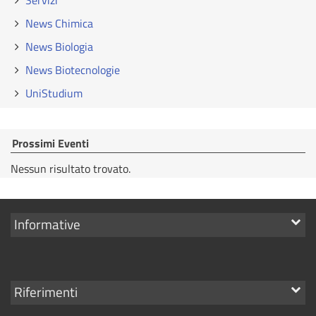
Servizi
News Chimica
News Biologia
News Biotecnologie
UniStudium
Prossimi Eventi
Nessun risultato trovato.
Mostra
Informative
i
link
Mostra
Riferimenti
i