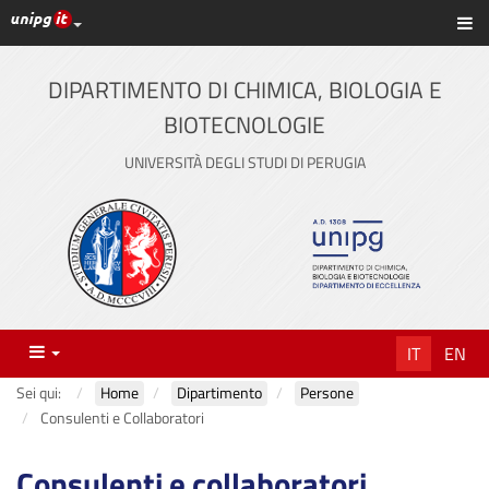
Link ai principali servizi web di Ateneo
Sc
Vai
al
contenuto
DIPARTIMENTO DI CHIMICA, BIOLOGIA E
principale
BIOTECNOLOGIE
UNIVERSITÀ DEGLI STUDI DI PERUGIA
Menu
IT
EN
Sei qui:
Home
Dipartimento
Persone
Consulenti e Collaboratori
Consulenti e collaboratori