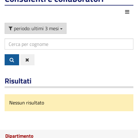
Azio
periodo: ultimi 3 mesi
Cerca
per
cognome
Risultati
Nessun risultato
Dipartimento