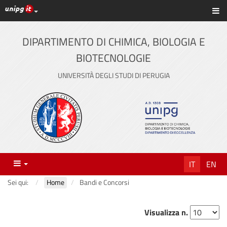
Link ai principali servizi web di Ateneo
Sc
Vai
al
contenuto
DIPARTIMENTO DI CHIMICA, BIOLOGIA E
principale
BIOTECNOLOGIE
UNIVERSITÀ DEGLI STUDI DI PERUGIA
Menu
IT
EN
Sei qui:
Home
Bandi e Concorsi
Visualizza n.