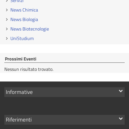
Servizi
News Chimica
News Biologia
News Biotecnologie
UniStudium
Prossimi Eventi
Nessun risultato trovato.
Mostra
Informative
i
link
Mostra
Riferimenti
i