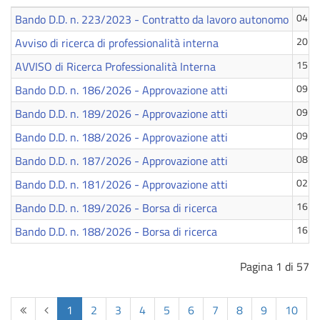
Bando D.D. n. 223/2023 - Contratto da lavoro autonomo
04 A
Avviso di ricerca di professionalità interna
20 Lu
AVVISO di Ricerca Professionalità Interna
15 Lu
Bando D.D. n. 186/2026 - Approvazione atti
09 Lu
Bando D.D. n. 189/2026 - Approvazione atti
09 Lu
Bando D.D. n. 188/2026 - Approvazione atti
09 Lu
Bando D.D. n. 187/2026 - Approvazione atti
08 Lu
Bando D.D. n. 181/2026 - Approvazione atti
02 Lu
Bando D.D. n. 189/2026 - Borsa di ricerca
16 G
Bando D.D. n. 188/2026 - Borsa di ricerca
16 G
Pagina 1 di 57
Inizio
Indietro
1
2
3
4
5
6
7
8
9
10