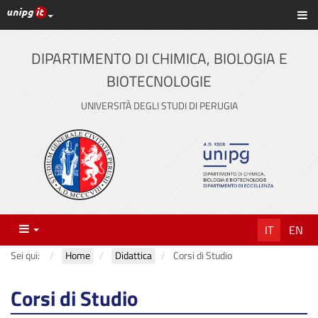
Link ai principali servizi web di Ateneo
Sc
Vai
al
contenuto
DIPARTIMENTO DI CHIMICA, BIOLOGIA E
principale
BIOTECNOLOGIE
UNIVERSITÀ DEGLI STUDI DI PERUGIA
Menu
IT
EN
Sei qui:
Home
Didattica
Corsi di Studio
Corsi di Studio