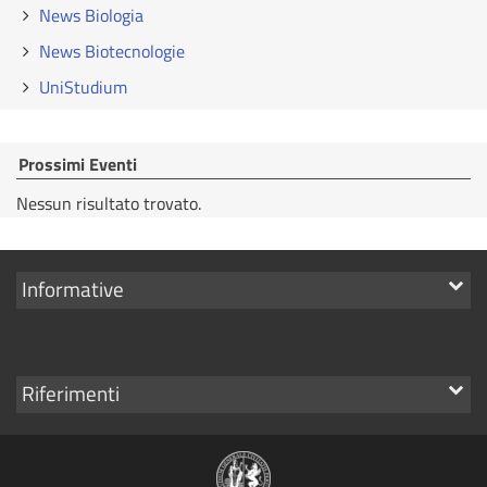
News Biologia
News Biotecnologie
UniStudium
Prossimi Eventi
Nessun risultato trovato.
Mostra
Informative
i
link
Mostra
Riferimenti
i
link