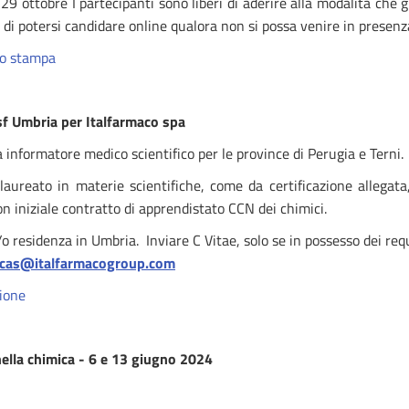
29 ottobre I partecipanti sono liberi di aderire alla modalità che g
tà di potersi candidare online qualora non si possa venire in presenz
o stampa
sf Umbria per Italfarmaco spa
a informatore medico scientifico per le province di Perugia e Terni.
laureato in materie scientifiche, come da certificazione allegata
on iniziale contratto di apprendistato CCN dei chimici.
/o residenza in Umbria. Inviare C Vitae, solo se in possesso dei requi
ncas@italfarmacogroup.com
zione
nella chimica -
6 e 13 giugno 2024