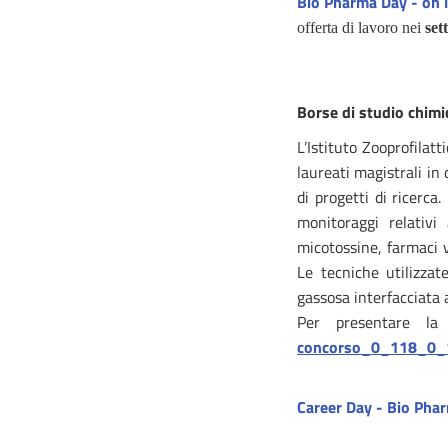
Bio Pharma Day - on 
offerta di lavoro nei
set
Borse di studio chim
L’Istituto Zooprofila
laureati magistrali in
di progetti di ricerc
monitoraggi relativi 
micotossine, farmaci v
Le tecniche utilizza
gassosa interfacciata 
Per presentare l
concorso_0_118_0_
Career Day - Bio Pha