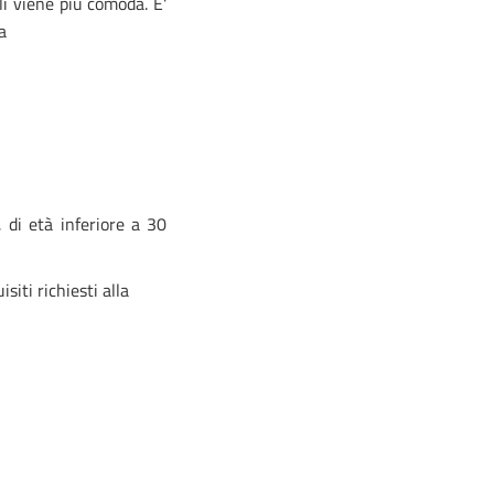
li viene più comoda. E'
a
, di età inferiore a 30
siti richiesti alla