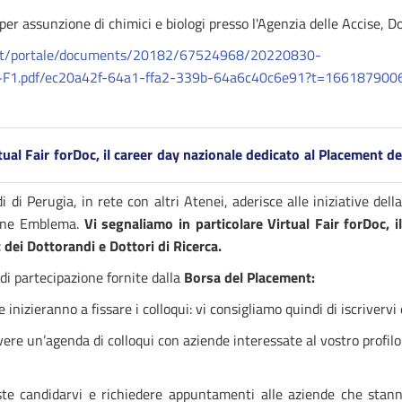
per assunzione di chimici e biologi presso l'Agenzia delle Accise, 
.it/portale/documents/20182/67524968/20220830-
+F1.pdf/ec20a42f-64a1-ffa2-339b-64a6c40c6e91?t=166187900
ual Fair forDoc,
il career day nazionale dedicato al Placement de
di di Perugia, in rete con altri Atenei, aderisce alle iniziative del
ione Emblema.
Vi segnaliamo in particolare Virtual Fair
forDoc
, 
dei Dottorandi e Dottori di Ricerca.
 di partecipazione fornite dalla
Borsa del Placement:
 inizieranno a fissare i colloqui: vi consigliamo quindi di iscrivervi 
vere un’agenda di colloqui con aziende interessate al vostro profil
ste candidarvi e richiedere appuntamenti alle aziende che stann