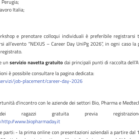
 Perugia;
avoro Italia;
rkshop e prenotare colloqui individuali è preferibile registrarsi 
rsi all’evento “NEXUS – Career Day UniPg 2026”, in ogni caso la p
registrato.
le un
servizio navetta gratuito
dai principali punti di raccolta dell’
oni è possibile consultare la pagina dedicata:
servizi/job-placement/career-day-2026
tunità d'incontro con le aziende dei settori Bio, Pharma e Medtec
e dei ragazzi gratuita previa registra
<
http://www.biopharmaday.it
e parti: - la prima online con presentazioni aziendali a partire dal