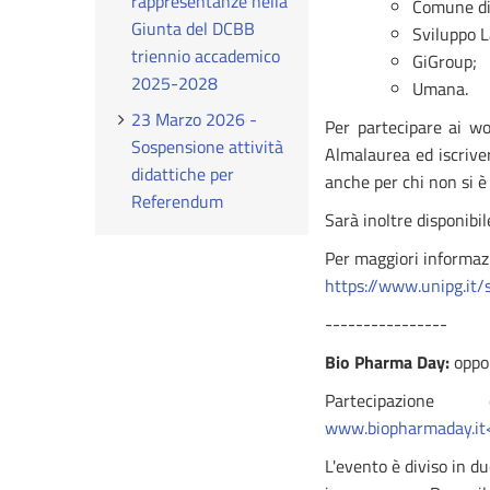
rappresentanze nella
Comune di
Giunta del DCBB
Sviluppo L
triennio accademico
GiGroup;
2025-2028
Umana.
23 Marzo 2026 -
Per partecipare ai wo
Sospensione attività
Almalaurea ed iscrive
didattiche per
anche per chi non si è 
Referendum
Sarà inoltre disponibi
Per maggiori informazi
https://www.unipg.it/
----------------
Bio Pharma Day:
oppor
Partecipazion
www.biopharmaday.it
L'evento è diviso in du