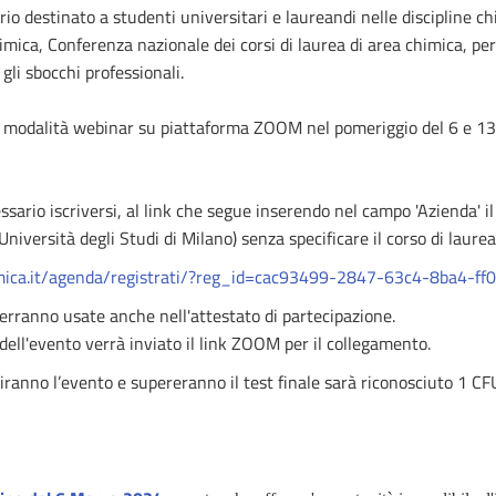
ario destinato a studenti universitari e laureandi nelle discipline 
ica, Conferenza nazionale dei corsi di laurea di area chimica, per
 gli sbocchi professionali.
in modalità webinar su piattaforma ZOOM nel pomeriggio del 6 e 13
ssario iscriversi, al link che segue inserendo nel campo 'Azienda' i
Università degli Studi di Milano) senza specificare il corso di laurea
mica.it/agenda/registrati/?reg_id=cac93499-2847-63c4-8ba4-f
erranno usate anche nell'attestato di partecipazione.
ell'evento verrà inviato il link ZOOM per il collegamento.
iranno l’evento e supereranno il test finale sarà riconosciuto 1 CF