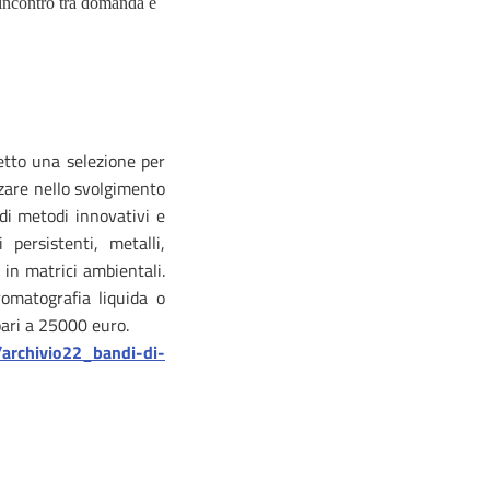
'incontro tra domanda e
etto una selezione per
zzare nello svolgimento
di metodi innovativi e
 persistenti, metalli,
 in matrici ambientali.
omatografia liquida o
 pari a 25000 euro.
//archivio22_bandi-di-