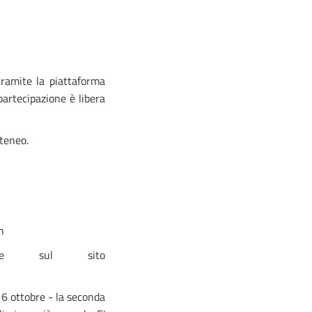
tramite la piattaforma
artecipazione è libera
Ateneo.
h
zione sul sito
 16 ottobre - la seconda