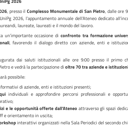
UniPg 2026
026
, presso il
Complesso Monumentale di San Pietro
, dalle ore 
niPg 2026, l’appuntamento annuale dell’Ateneo dedicato all’inco
ureandi, laureate, laureati e il mondo del lavoro.
nta un’importante occasione di
confronto tra formazione univer
onali
, favorendo il dialogo diretto con aziende, enti e istituzio
gurata dai saluti istituzionali alle ore 9:00 presso il primo 
etro e vedrà la partecipazione di
oltre 70 tra aziende e istituzion
arà possibile:
formativi di aziende, enti e istituzioni presenti;
qui
individuali e approfondire percorsi professionali e opportu
rativo;
izi e le opportunità offerte dall’Ateneo
attraverso gli spazi dedic
off e orientamento in uscita;
orkshop
interattivi organizzati nella Sala Periodici del secondo chi