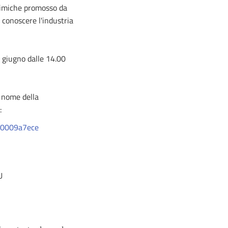
chimiche promosso da
 conoscere l'industria
 giugno dalle 14.00
l nome della
:
f00009a7ece
U