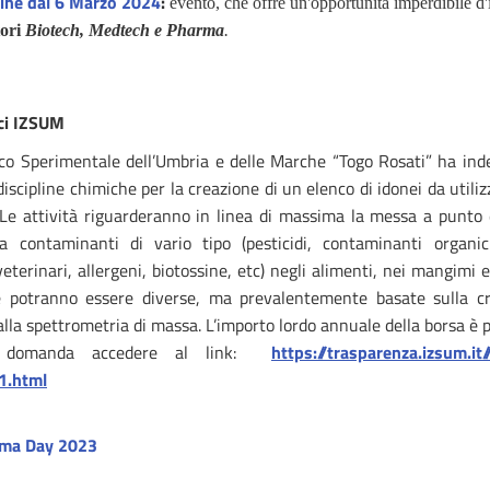
line dal 6 Marzo 2024
:
evento, che offre un'opportunità imperdibile d
tori
Biotech, Medtech e Pharma
.
ici IZSUM
ttico Sperimentale dell’Umbria e delle Marche “Togo Rosati” ha ind
 discipline chimiche per la creazione di un elenco di idonei da utili
a. Le attività riguarderanno in linea di massima la messa a punto 
a contaminanti di vario tipo (pesticidi, contaminanti organici
eterinari, allergeni, biotossine, etc) negli alimenti, nei mangimi e
te potranno essere diverse, ma prevalentemente basate sulla cr
alla spettrometria di massa. L’importo lordo annuale della borsa è
a domanda accedere al link:
https://trasparenza.izsum.it
1.html
rma Day 2023