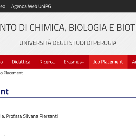
neo
Agenda Web UniPG
NTO DI CHIMICA, BIOLOGIA E BIO
UNIVERSITÀ DEGLI STUDI DI PERUGIA
to
Didattica
Ricerca
Erasmus+
Job Placement
A
ob Placement
ent
e: Prof.ssa Silvana Piersanti