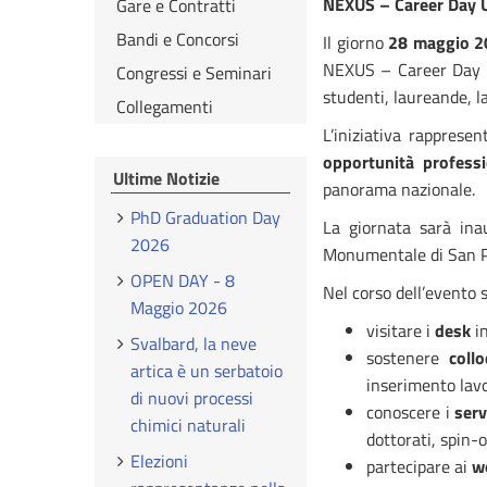
NEXUS – Career Day 
Gare e Contratti
Bandi e Concorsi
Il giorno
28 maggio 2
NEXUS – Career Day U
Congressi e Seminari
studenti, laureande, la
Collegamenti
L’iniziativa rapprese
opportunità professi
Ultime Notizie
panorama nazionale.
PhD Graduation Day
La giornata sarà inau
2026
Monumentale di San Pi
OPEN DAY - 8
Nel corso dell’evento s
Maggio 2026
visitare i
desk
in
Svalbard, la neve
sostenere
collo
artica è un serbatoio
inserimento lavo
di nuovi processi
conoscere i
serv
chimici naturali
dottorati, spin-
Elezioni
partecipare ai
w