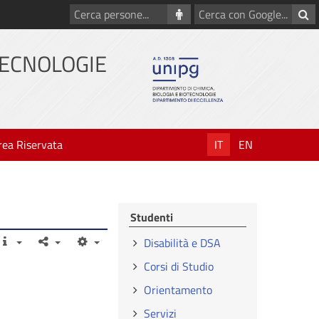
Cerca
Cerca
persone
con
Google
TECNOLOGIE
rea Riservata
IT
EN
Studenti
Disabilità e DSA
Corsi di Studio
Orientamento
Servizi