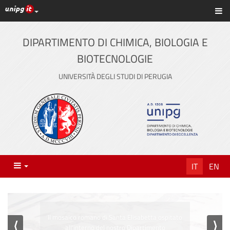
Link ai principali servizi web di Ateneo
Sc
Vai
al
contenuto
DIPARTIMENTO DI CHIMICA, BIOLOGIA E
principale
BIOTECNOLOGIE
UNIVERSITÀ DEGLI STUDI DI PERUGIA
Menu
IT
EN
Il mosaico romano di Santa Elisabetta ospitato
⟨
⟩
all'interno del nostro Dipartimento