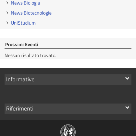
News Biologia
News Biotecnologie
UniStudium
Prossimi Eventi
Nessun risultato trovato.
Mostra
Informative
i
link
Mostra
Riferimenti
i
link