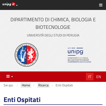
Link ai principali servizi web di Ateneo
Sc
Vai
al
contenuto
DIPARTIMENTO DI CHIMICA, BIOLOGIA E
principale
BIOTECNOLOGIE
UNIVERSITÀ DEGLI STUDI DI PERUGIA
Menu
IT
EN
Sei qui:
Home
Ricerca
Enti Ospitati
Enti Ospitati