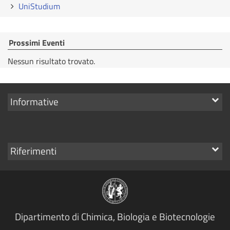
UniStudium
Prossimi Eventi
Nessun risultato trovato.
Mostra
Informative
i
link
Mostra
Riferimenti
i
link
Dipartimento di Chimica, Biologia e Biotecnologie