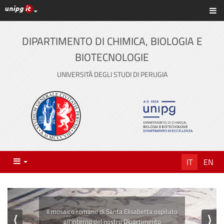
Link ai principali servizi web di Ateneo
Sc
Vai
al
contenuto
DIPARTIMENTO DI CHIMICA, BIOLOGIA E
principale
BIOTECNOLOGIE
UNIVERSITÀ DEGLI STUDI DI PERUGIA
Menu
IT
EN
Il mosaico romano di Santa Elisabetta ospitato
⟨
⟩
all'interno del nostro Dipartimento