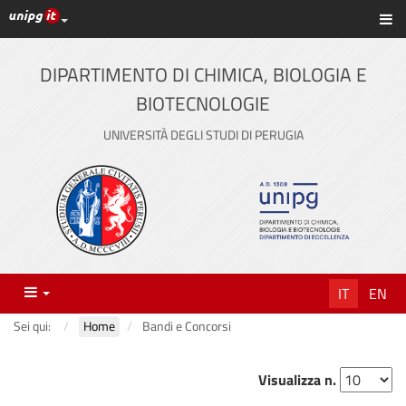
Link ai principali servizi web di Ateneo
Sc
Vai
al
contenuto
DIPARTIMENTO DI CHIMICA, BIOLOGIA E
principale
BIOTECNOLOGIE
UNIVERSITÀ DEGLI STUDI DI PERUGIA
Menu
IT
EN
Sei qui:
Home
Bandi e Concorsi
Visualizza n.