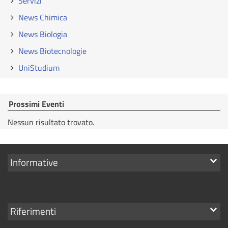
Servizi
News Chimica
News Biologia
News Biotecnologie
UniStudium
Prossimi Eventi
Nessun risultato trovato.
Mostra
Informative
i
link
Mostra
Riferimenti
i