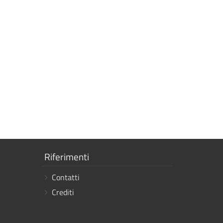
Mostra
Riferimenti
i
Contatti
link
Crediti