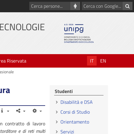
Cerca
Cerca
persone
con
Google
TECNOLOGIE
rea Riservata
IT
EN
asionale
ura
Studenti
Disabilità e DSA
Corsi di Studio
Orientamento
un contratto di lavoro
orditore e di reti multi
Servizi