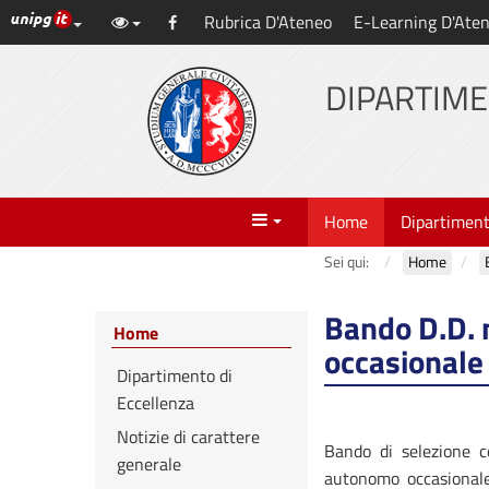
Link ai principali servizi web di Ateneo
Rubrica D'Ateneo
E-Learning D'Ate
Vai
Facebook
al
contenuto
DIPARTIME
principale
Menu
Home
Dipartimen
Sei qui:
Home
Bando D.D. 
Home
occasionale
Dipartimento di
Eccellenza
Notizie di carattere
Bando di selezione co
generale
autonomo occasional