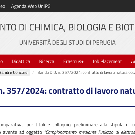
neo
Agenda Web UniPG
NTO DI CHIMICA, BIOLOGIA E BIO
UNIVERSITÀ DEGLI STUDI DI PERUGIA
to
Didattica
Ricerca
Erasmus+
Job Placement
A
Bandi e Concorsi
Bando D.D. n. 357/2024: contratto di lavoro natura occ
n. 357/2024: contratto di lavoro nat
mparativa, per titoli e colloquio, preliminare alla stipula di 
e avente ad oggetto
“Campionamento mediante l'utilizzo di elettrost