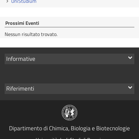
UniStudium
Prossimi Eventi
Nessun risultato trovato.
Mostra
Informative
i
link
Mostra
Riferimenti
i
link
Dipartimento di Chimica, Biologia e Biotecnologie