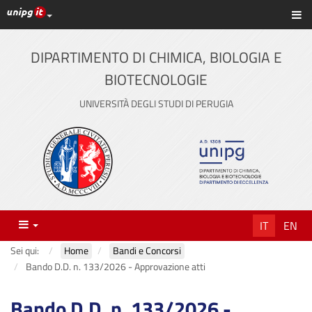
Link ai principali servizi web di Ateneo
Sc
Vai
al
contenuto
DIPARTIMENTO DI CHIMICA, BIOLOGIA E
principale
BIOTECNOLOGIE
UNIVERSITÀ DEGLI STUDI DI PERUGIA
Menu
IT
EN
Sei qui:
Home
Bandi e Concorsi
Bando D.D. n. 133/2026 - Approvazione atti
Bando D.D. n. 133/2026 -