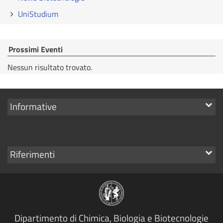
UniStudium
Prossimi Eventi
Nessun risultato trovato.
Mostra
Informative
i
link
Mostra
Riferimenti
i
link
Dipartimento di Chimica, Biologia e Biotecnologie