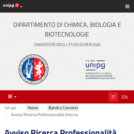
Link ai principali servizi web di Ateneo
Sc
Vai
al
contenuto
DIPARTIMENTO DI CHIMICA, BIOLOGIA E
principale
BIOTECNOLOGIE
UNIVERSITÀ DEGLI STUDI DI PERUGIA
Menu
IT
EN
Sei qui:
Home
Bandi e Concorsi
Avviso Ricerca Professionalità Interna
Avviso Ricerca Professionalità