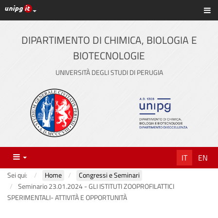
Link ai principali servizi web di Ateneo
Sc
Vai
al
contenuto
DIPARTIMENTO DI CHIMICA, BIOLOGIA E
principale
BIOTECNOLOGIE
UNIVERSITÀ DEGLI STUDI DI PERUGIA
Menu
IT
EN
Sei qui:
Home
Congressi e Seminari
Seminario 23.01.2024 - GLI ISTITUTI ZOOPROFILATTICI
SPERIMENTALI- ATTIVITÀ E OPPORTUNITÀ