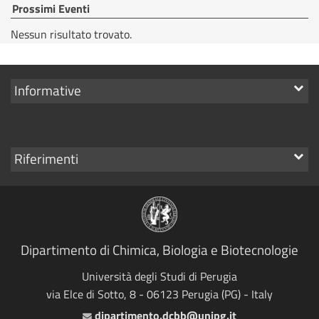
Prossimi Eventi
Nessun risultato trovato.
Mostra
Informative
i
link
Mostra
Riferimenti
i
link
Dipartimento di Chimica, Biologia e Biotecnologie
Università degli Studi di Perugia
via Elce di Sotto, 8 - 06123 Perugia (PG) - Italy
dipartimento.dcbb@unipg.it
Email