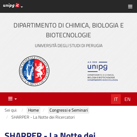
Link ai principali servizi web di Ateneo
Sc
Vai
al
contenuto
DIPARTIMENTO DI CHIMICA, BIOLOGIA E
principale
BIOTECNOLOGIE
UNIVERSITÀ DEGLI STUDI DI PERUGIA
Menu
IT
EN
Sei qui:
Home
Congressi e Seminari
SHARPER - La Notte dei Ricercatori
SHARPER - La Notte dei