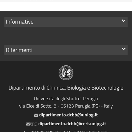
Mostra
Informative
i
link
Mostra
Riferimenti
i
link
Dipartimento di Chimica, Biologia e Biotecnologie
Università degli Studi di Perugia
via Elce di Sotto, 8 - 06123 Perugia (PG) - Italy
dipartimento.dcbb@unipg.it
Email
dipartimento.dcbb@cert.unipg.it
PEC