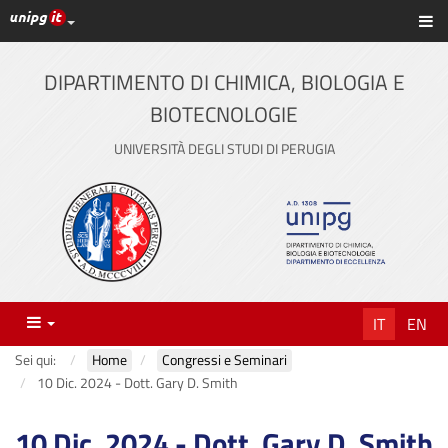
Link ai principali servizi web di Ateneo
Sc
Vai
al
contenuto
DIPARTIMENTO DI CHIMICA, BIOLOGIA E
principale
BIOTECNOLOGIE
UNIVERSITÀ DEGLI STUDI DI PERUGIA
Menu
IT
EN
Sei qui:
Home
Congressi e Seminari
10 Dic. 2024 - Dott. Gary D. Smith
10 Dic. 2024 - Dott. Gary D. Smith