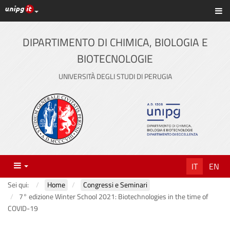
Link ai principali servizi web di Ateneo
Sc
Vai
al
contenuto
DIPARTIMENTO DI CHIMICA, BIOLOGIA E
principale
BIOTECNOLOGIE
UNIVERSITÀ DEGLI STUDI DI PERUGIA
Menu
IT
EN
Sei qui:
Home
Congressi e Seminari
7° edizione Winter School 2021: Biotechnologies in the time of
COVID-19