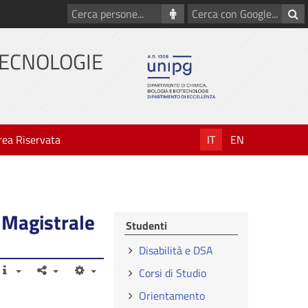
Cerca
Cerca
persone
con
Google
TECNOLOGIE
rea Riservata
IT
EN
a Magistrale
Studenti
Disabilità e DSA
Corsi di Studio
Orientamento