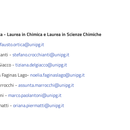
 - Laurea in Chimica e Laurea in Scienze Chimiche
fausto.ortica@unipg.it
ianti -
stefano.crocchianti@unipg.it
 Giacco -
tiziana.delgiacco@unipg.it
ia Faginas Lago-
noelia.faginaslago@unipg.it
rrocchi -
assunta.marrocchi@unipg.it
oni -
marco.paolantoni@unipg.it
matti -
oriana.piermatti@unipg.it