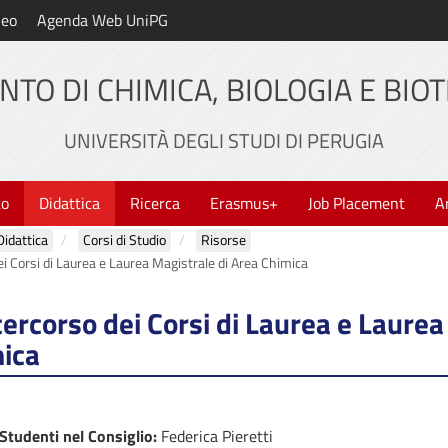
neo
Agenda Web UniPG
NTO DI CHIMICA, BIOLOGIA E BIO
UNIVERSITÀ DEGLI STUDI DI PERUGIA
to
Didattica
Ricerca
Erasmus+
Job Placement
A
Didattica
Corsi di Studio
Risorse
ei Corsi di Laurea e Laurea Magistrale di Area Chimica
tercorso dei Corsi di Laurea e Laure
mica
Studenti nel Consiglio:
Federica Pieretti