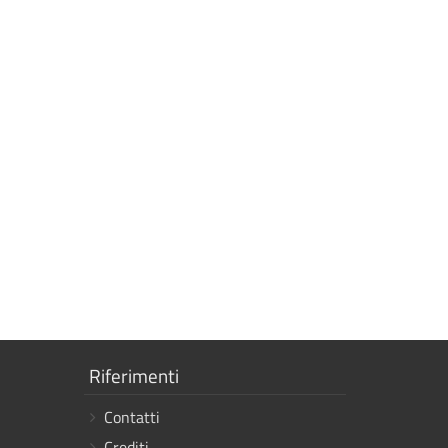
Mostra
Riferimenti
i
Contatti
link
Crediti