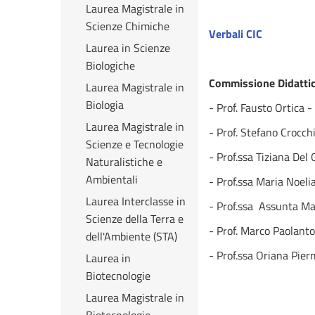
Laurea Magistrale in
Scienze Chimiche
Verbali CIC
Laurea in Scienze
Biologiche
Commissione Didattica
Laurea Magistrale in
Biologia
- Prof. Fausto Ortica -
Laurea Magistrale in
- Prof. Stefano Crocch
Scienze e Tecnologie
- Prof.ssa Tiziana Del
Naturalistiche e
Ambientali
- Prof.ssa Maria Noel
Laurea Interclasse in
- Prof.ssa Assunta Ma
Scienze della Terra e
- Prof. Marco Paolant
dell'Ambiente (STA)
- Prof.ssa Oriana Pier
Laurea in
Biotecnologie
Laurea Magistrale in