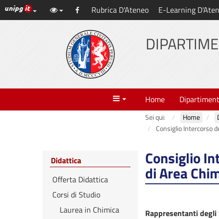
Link ai principali servizi web di Ateneo
Rubrica D'Ateneo
E-Learning D'Ate
Vai
Facebook
al
contenuto
DIPARTIME
principale
Menu
Home
Dipartimen
Sei qui:
Home
Consiglio Intercorso d
Consiglio In
Didattica
di Area Chi
Offerta Didattica
Corsi di Studio
Laurea in Chimica
Rappresentanti degli 