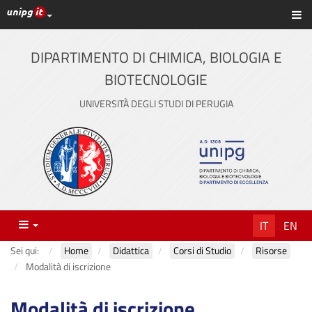
Link ai principali servizi web di Ateneo
Sc
Vai
al
contenuto
DIPARTIMENTO DI CHIMICA, BIOLOGIA E
principale
BIOTECNOLOGIE
UNIVERSITÀ DEGLI STUDI DI PERUGIA
Menu
IT
EN
Sei qui:
Home
Didattica
Corsi di Studio
Risorse
Modalità di iscrizione
Modalità di iscrizione