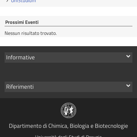
UniStudium
Prossimi Eventi
Nessun risultato trovato.
Mostra
Informative
i
link
Mostra
Riferimenti
i
link
Dipartimento di Chimica, Biologia e Biotecnologie