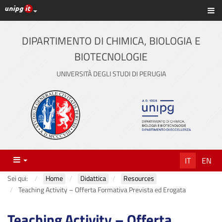
Link ai principali servizi web di Ateneo
Sc
Vai
al
contenuto
DIPARTIMENTO DI CHIMICA, BIOLOGIA E
principale
BIOTECNOLOGIE
UNIVERSITÀ DEGLI STUDI DI PERUGIA
Menu
IT
EN
Sei qui:
Home
Didattica
Resources
Teaching Activity – Offerta Formativa Prevista ed Erogata
Teaching Activity – Offerta