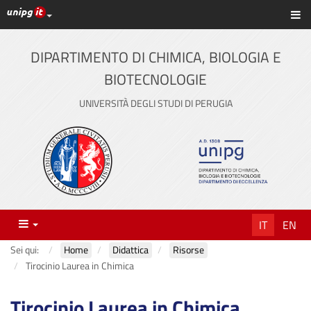
Link ai principali servizi web di Ateneo
Sc
Vai
al
contenuto
DIPARTIMENTO DI CHIMICA, BIOLOGIA E
principale
BIOTECNOLOGIE
UNIVERSITÀ DEGLI STUDI DI PERUGIA
Menu
IT
EN
Sei qui:
Home
Didattica
Risorse
Tirocinio Laurea in Chimica
Tirocinio Laurea in Chimica