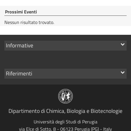
Prossimi Eventi
Nessun risultato trovato.
Mostra
Informative
i
link
Mostra
Riferimenti
i
link
Dipartimento di Chimica, Biologia e Biotecnologie
Università degli Studi di Perugia
via Elce di Sotto, 8 - 06123 Perugia (PG) - Italy