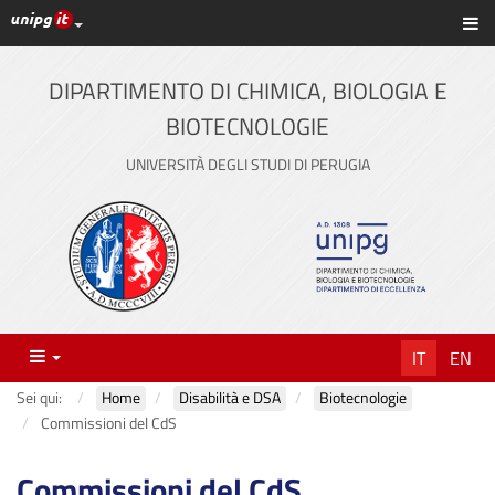
Link ai principali servizi web di Ateneo
Sc
Vai
al
contenuto
DIPARTIMENTO DI CHIMICA, BIOLOGIA E
principale
BIOTECNOLOGIE
UNIVERSITÀ DEGLI STUDI DI PERUGIA
Menu
IT
EN
Sei qui:
Home
Disabilità e DSA
Biotecnologie
Commissioni del CdS
Commissioni del CdS