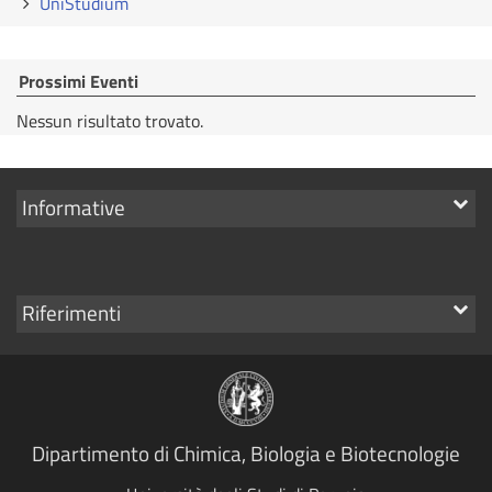
UniStudium
Prossimi Eventi
Nessun risultato trovato.
Mostra
Informative
i
link
Mostra
Riferimenti
i
link
Dipartimento di Chimica, Biologia e Biotecnologie