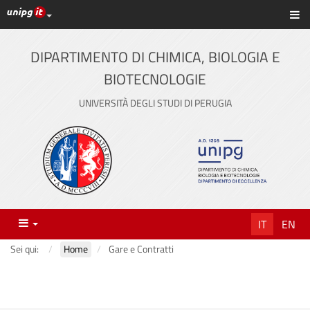
Link ai principali servizi web di Ateneo
Sc
Vai
al
contenuto
DIPARTIMENTO DI CHIMICA, BIOLOGIA E
principale
BIOTECNOLOGIE
UNIVERSITÀ DEGLI STUDI DI PERUGIA
Menu
IT
EN
Sei qui:
Home
Gare e Contratti