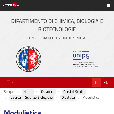
Link ai principali servizi web di Ateneo
Sc
Vai
al
contenuto
DIPARTIMENTO DI CHIMICA, BIOLOGIA E
principale
BIOTECNOLOGIE
UNIVERSITÀ DEGLI STUDI DI PERUGIA
Menu
IT
EN
Sei qui:
Home
Didattica
Corsi di Studio
Laurea in Scienze Biologiche
Didattica
Modulistica
Modulistica