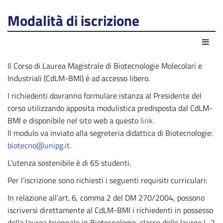
Modalità di iscrizione
Azio
Il Corso di Laurea Magistrale di Biotecnologie Molecolari e
Industriali (CdLM-BMI)
è ad accesso libero.
I richiedenti dovranno formulare istanza al Presidente del
corso utilizzando apposita modulistica predisposta dal CdLM-
BMI e disponibile nel sito web a questo
link.
Il modulo va inviato alla segreteria didattica di Biotecnologie:
biotecno@unipg.it
.
L'utenza sostenibile è di 65 studenti.
Per l’iscrizione sono richiesti i seguenti requisiti curriculari:
In relazione all’art. 6, comma 2 del DM 270/2004, possono
iscriversi direttamente al CdLM-BMI i richiedenti in possesso
della laurea triennale in Biotecnologie, classe delle lauree L-2