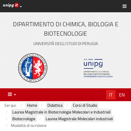
Link ai principali servizi web di Ateneo
Sc
Vai
al
contenuto
DIPARTIMENTO DI CHIMICA, BIOLOGIA E
principale
BIOTECNOLOGIE
UNIVERSITÀ DEGLI STUDI DI PERUGIA
Menu
IT
EN
Sei qui:
Home
Didattica
Corsi di Studio
Laurea Magistrale in Biotecnologie Molecolari e Industriali
Biotecnologie
Laurea Magistrale Molecolari industriali
Modalità di iscrizione