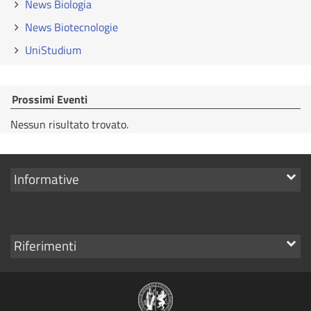
News Biologia
News Biotecnologie
UniStudium
Prossimi Eventi
Nessun risultato trovato.
Mostra
Informative
i
link
Mostra
Riferimenti
i
link