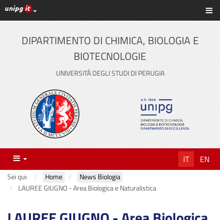
Link ai principali servizi web di Ateneo
Sc
Vai
al
contenuto
DIPARTIMENTO DI CHIMICA, BIOLOGIA E
principale
BIOTECNOLOGIE
UNIVERSITÀ DEGLI STUDI DI PERUGIA
Menu
IT
EN
Sei qui:
Home
News Biologia
LAUREE GIUGNO - Area Biologica e Naturalistica
LAUREE GIUGNO - Area Biologica