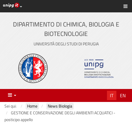
Link ai principali servizi web di Ateneo
Sc
Vai
al
contenuto
DIPARTIMENTO DI CHIMICA, BIOLOGIA E
principale
BIOTECNOLOGIE
UNIVERSITÀ DEGLI STUDI DI PERUGIA
Menu
IT
EN
Sei qui:
Home
News Biologia
GESTIONE E CONSERVAZIONE DEGLI AMBIENTI ACQUATICI -
posticipo appello