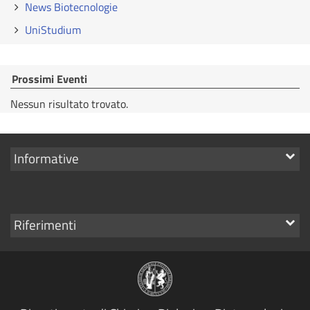
News Biotecnologie
UniStudium
Prossimi Eventi
Nessun risultato trovato.
Mostra
Informative
i
link
Mostra
Riferimenti
i
link