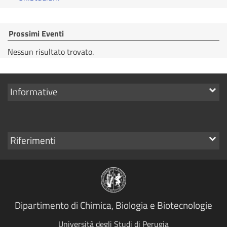
Prossimi Eventi
Nessun risultato trovato.
Mostra
Informative
i
link
Mostra
Riferimenti
i
link
Dipartimento di Chimica, Biologia e Biotecnologie
Università degli Studi di Perugia