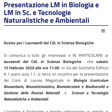
Presentazione LM in Biologia e
LM in Sc. e Tecnologie
Naturalistiche e Ambientali
Azio
Avviso per i Laureandi del CdL in Scienze Biologiche
Si comunica a tutti gli interessati e IN PARTICOLARE ai
laureandi del CdL in Scienze Biologiche
che
sabato
15 febbraio 2020 alle ore 11.00
in Via del Giochetto Edificio
A 1 piano aula 1.1, si terrà un incontro per la presentazione
dei Corsi di Laurea Magistrale in
Biologia (curriculum
Biosanitario, Bionutrizionistico, Biomolecolare e Biodiversità e
Gestione delle Risorse Naturali)
e
Scienze e
Tecnologie
Naturalistiche e Ambientali
.
L'incontro è finalizzato a fornite informazioni in merito ai