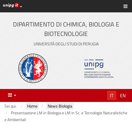
Link ai principali servizi web di Ateneo
Sc
Vai
al
contenuto
DIPARTIMENTO DI CHIMICA, BIOLOGIA E
principale
BIOTECNOLOGIE
UNIVERSITÀ DEGLI STUDI DI PERUGIA
Menu
IT
EN
Sei qui:
Home
News Biologia
Presentazione LM in Biologia e LM in Sc. e Tecnologie Naturalistiche
e Ambientali