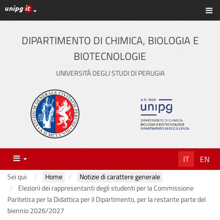
Link ai principali servizi web di Ateneo
Sc
Vai
al
contenuto
DIPARTIMENTO DI CHIMICA, BIOLOGIA E
principale
BIOTECNOLOGIE
UNIVERSITÀ DEGLI STUDI DI PERUGIA
Menu
IT
EN
Sei qui:
Home
Notizie di carattere generale
Elezioni dei rappresentanti degli studenti per la Commissione
Paritetica per la Didattica per il Dipartimento, per la restante parte del
biennio 2026/2027