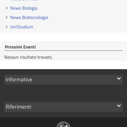
News Biologia
News Biotecnologie
UniStudium
Prossimi Eventi
Nessun risultato trovato.
Mostra
Informative
i
link
Mostra
Riferimenti
i
link