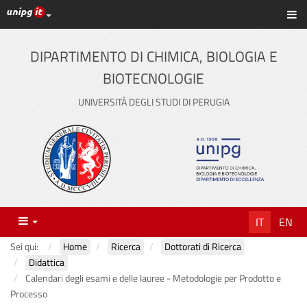
Link ai principali servizi web di Ateneo
Sc
Vai
al
contenuto
DIPARTIMENTO DI CHIMICA, BIOLOGIA E
principale
BIOTECNOLOGIE
UNIVERSITÀ DEGLI STUDI DI PERUGIA
Menu
IT
EN
Sei qui:
Home
Ricerca
Dottorati di Ricerca
Didattica
Calendari degli esami e delle lauree - Metodologie per Prodotto e
Processo