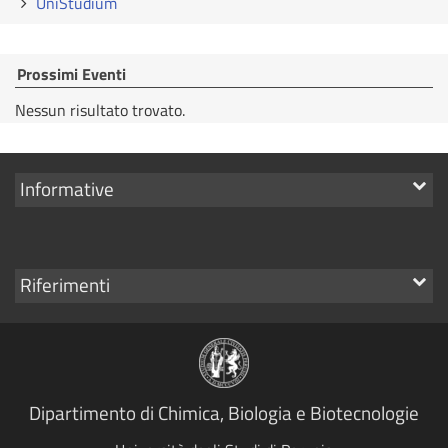
UniStudium
Prossimi Eventi
Nessun risultato trovato.
Mostra
Informative
i
link
Mostra
Riferimenti
i
link
Dipartimento di Chimica, Biologia e Biotecnologie