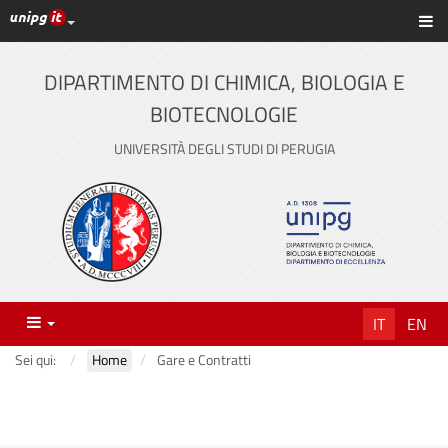
Link ai principali servizi web di Ateneo
Sc
Vai
al
contenuto
DIPARTIMENTO DI CHIMICA, BIOLOGIA E
principale
BIOTECNOLOGIE
UNIVERSITÀ DEGLI STUDI DI PERUGIA
Menu
IT
EN
Sei qui:
Home
Gare e Contratti