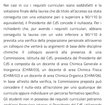
Nei casi in cui i requisiti curriculari siano soddisfatti e la
votazione finale della laurea che dà titolo all'accesso sia stata
conseguita con una votazione pari o superiore a 90/110 (o
equivalente), il Presidente del CdS concede il nullaosta. Per i
richiedenti che, pur avendo i requisiti curriculari, abbiano
conseguito la laurea con un voto inferiore a 90/110 è
prevista una verifica della preparazione personale attraverso
un colloquio che verterà su argomenti di base delle discipline
chimiche. Il colloquio avverrà alla presenza di una
Commissione, istituita dal CdS, presieduta dal Presidente del
CdS e composta da un docente di area Chimica Generale e
Inorganica (CHIM/03), un docente di area Chimica Fisica
(CHIM/02) e un docente di area Chimica Organica (CHIM/06).
In base all'esito della verifica, la Commissione preposta può
concedere il nulla-osta all'iscrizione per uno qualunque dei
curricula oppure individuare un percorso formativo specifico.
Gli studenti non in possesso dei requisiti curriculari potranno
anch'essi formulare istanza al Presidente del CdS utilizzando