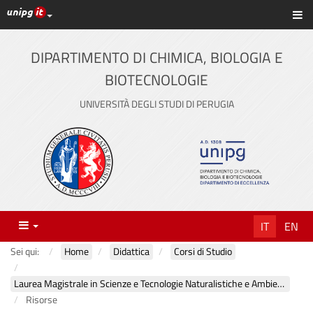
Link ai principali servizi web di Ateneo
Sc
Vai
al
contenuto
DIPARTIMENTO DI CHIMICA, BIOLOGIA E
principale
BIOTECNOLOGIE
UNIVERSITÀ DEGLI STUDI DI PERUGIA
Menu
IT
EN
Sei qui:
Home
Didattica
Corsi di Studio
Laurea Magistrale in Scienze e Tecnologie Naturalistiche e Ambientali
Risorse