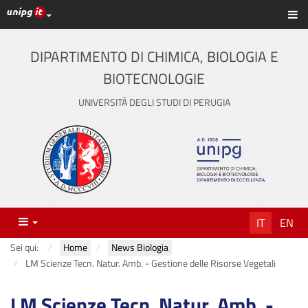
Link ai principali servizi web di Ateneo
Sc
Vai
al
contenuto
DIPARTIMENTO DI CHIMICA, BIOLOGIA E
principale
BIOTECNOLOGIE
UNIVERSITÀ DEGLI STUDI DI PERUGIA
Menu
IT
EN
Sei qui:
Home
News Biologia
LM Scienze Tecn. Natur. Amb. - Gestione delle Risorse Vegetali
LM Scienze Tecn. Natur. Amb. -