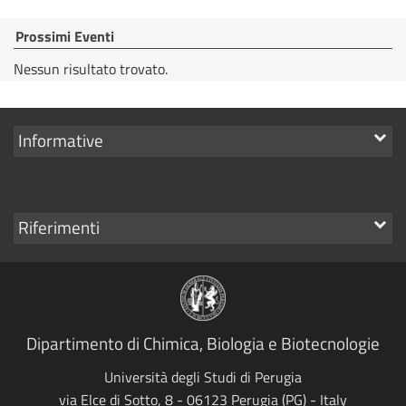
Prossimi Eventi
Nessun risultato trovato.
Mostra
Informative
i
link
Mostra
Riferimenti
i
link
Dipartimento di Chimica, Biologia e Biotecnologie
Università degli Studi di Perugia
via Elce di Sotto, 8 - 06123 Perugia (PG) - Italy