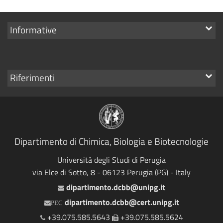
Mostra
Informative
i
link
Mostra
Riferimenti
i
link
Dipartimento di Chimica, Biologia e Biotecnologie
Università degli Studi di Perugia
via Elce di Sotto, 8 - 06123 Perugia (PG) - Italy
dipartimento.dcbb@unipg.it
Email
dipartimento.dcbb@cert.unipg.it
PEC
+39.075.585.5643
+39.075.585.5624
Telefono
Fax