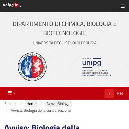
Link ai principali servizi web di Ateneo
Sc
Vai
al
contenuto
DIPARTIMENTO DI CHIMICA, BIOLOGIA E
principale
BIOTECNOLOGIE
UNIVERSITÀ DEGLI STUDI DI PERUGIA
Menu
IT
EN
Sei qui:
Home
News Biologia
Avviso: Biologia della conservazione
Avviso: Biologia della