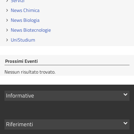
Servizi
News Chimica
News Biologia
News Biotecnologie
UniStudium
Prossimi Eventi
Nessun risultato trovato.
Mostra
Informative
i
link
Mostra
Riferimenti
i