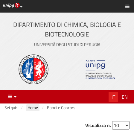
Link ai principali servizi web di Ateneo
Sc
Vai
al
contenuto
DIPARTIMENTO DI CHIMICA, BIOLOGIA E
principale
BIOTECNOLOGIE
UNIVERSITÀ DEGLI STUDI DI PERUGIA
Menu
IT
EN
Sei qui:
Home
Bandi e Concorsi
Visualizza n.