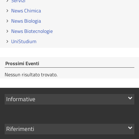
Servizi
News Chimica
News Biologia
News Biotecnologie
UniStudium
Prossimi Eventi
Nessun risultato trovato.
Mostra
Informative
i
link
Mostra
Riferimenti
i