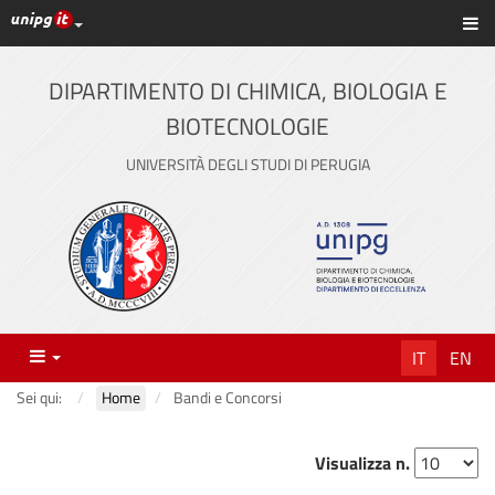
Link ai principali servizi web di Ateneo
Sc
Vai
al
contenuto
DIPARTIMENTO DI CHIMICA, BIOLOGIA E
principale
BIOTECNOLOGIE
UNIVERSITÀ DEGLI STUDI DI PERUGIA
Menu
IT
EN
Sei qui:
Home
Bandi e Concorsi
Visualizza n.