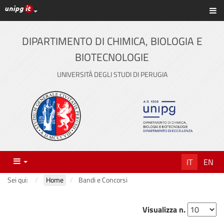
Link ai principali servizi web di Ateneo
Sc
Vai
al
contenuto
DIPARTIMENTO DI CHIMICA, BIOLOGIA E
principale
BIOTECNOLOGIE
UNIVERSITÀ DEGLI STUDI DI PERUGIA
Menu
IT
EN
Sei qui:
Home
Bandi e Concorsi
Visualizza n.