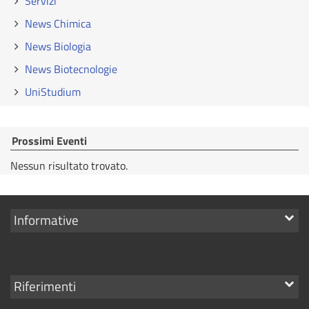
Servizi
News Chimica
News Biologia
News Biotecnologie
UniStudium
Prossimi Eventi
Nessun risultato trovato.
Mostra
Informative
i
link
Mostra
Riferimenti
i